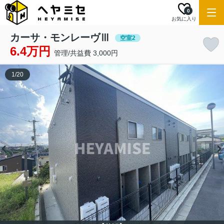
0
お気に入り
カーサ・モンレーヴⅢ
空室2
6.4万円
管理/共益費 3,000円
1
/
20