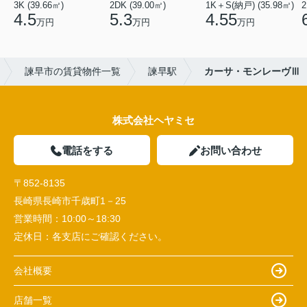
3K (39.66㎡)
2DK (39.00㎡)
1K＋S(納戸) (35.98㎡)
2
4.5
5.3
4.55
万円
万円
万円
諫早市の賃貸物件一覧
諫早駅
カーサ・モンレーヴⅢ
株式会社ヘヤミセ
電話をする
お問い合わせ
〒852-8135
長崎県長崎市千歳町1－25
営業時間：
10:00～18:30
定休日：
各支店にご確認ください。
会社概要
店舗一覧