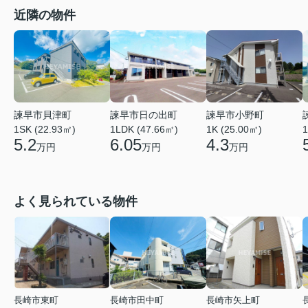
近隣の物件
諫早市貝津町
諫早市日の出町
諫早市小野町
1SK (22.93㎡)
1
1LDK (47.66㎡)
1K (25.00㎡)
5.2
6.05
4.3
万円
万円
万円
よく見られている物件
長崎市東町
長崎市田中町
長崎市矢上町