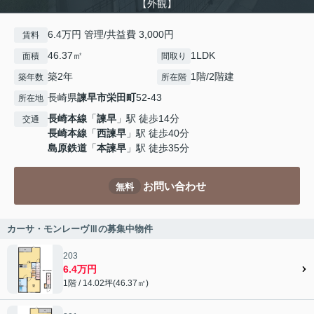
【外観】
6.4万円 管理/共益費 3,000円
賃料
46.37㎡
1LDK
面積
間取り
築2年
1階/2階建
築年数
所在階
長崎県
諫早市
栄田町
52-43
所在地
長崎本線
「
諫早
」駅 徒歩14分
交通
長崎本線
「
西諫早
」駅 徒歩40分
島原鉄道
「
本諫早
」駅 徒歩35分
お問い合わせ
無料
カーサ・モンレーヴⅢの募集中物件
203
6.4万円
1階 / 14.02坪(46.37㎡)