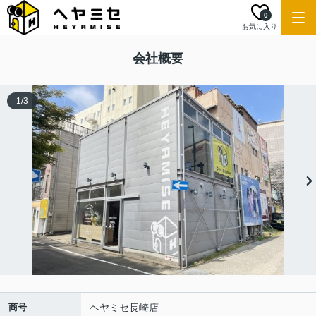
0
お気に入り
会社概要
1
/
3
商号
ヘヤミセ長崎店