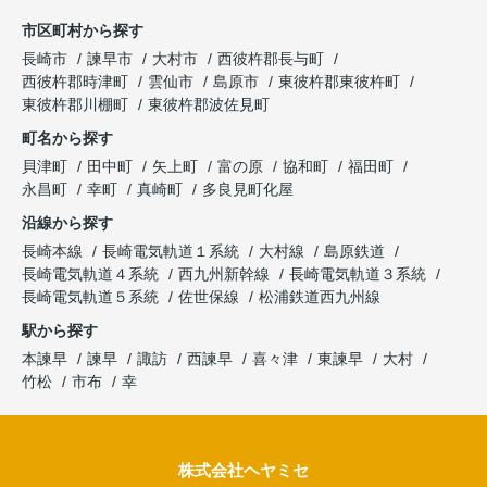
市区町村から探す
長崎市
諫早市
大村市
西彼杵郡長与町
西彼杵郡時津町
雲仙市
島原市
東彼杵郡東彼杵町
東彼杵郡川棚町
東彼杵郡波佐見町
町名から探す
貝津町
田中町
矢上町
富の原
協和町
福田町
永昌町
幸町
真崎町
多良見町化屋
沿線から探す
長崎本線
長崎電気軌道１系統
大村線
島原鉄道
長崎電気軌道４系統
西九州新幹線
長崎電気軌道３系統
長崎電気軌道５系統
佐世保線
松浦鉄道西九州線
駅から探す
本諫早
諫早
諏訪
西諫早
喜々津
東諫早
大村
竹松
市布
幸
株式会社ヘヤミセ