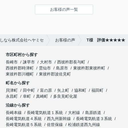
お客様の声一覧
しなら株式会社ヘヤミセ
お客様の声
T様 評価★★★★★
市区町村から探す
長崎市
諫早市
大村市
西彼杵郡長与町
西彼杵郡時津町
雲仙市
島原市
東彼杵郡東彼杵町
東彼杵郡川棚町
東彼杵郡波佐見町
町名から探す
貝津町
田中町
富の原
矢上町
協和町
福田町
永昌町
幸町
真崎町
多良見町化屋
沿線から探す
長崎本線
長崎電気軌道１系統
大村線
島原鉄道
長崎電気軌道４系統
西九州新幹線
長崎電気軌道３系統
長崎電気軌道５系統
佐世保線
松浦鉄道西九州線