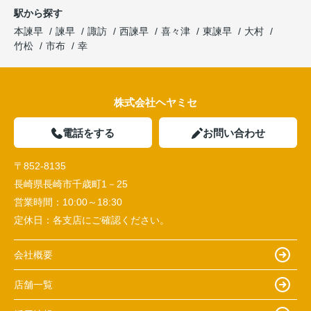
駅から探す
本諫早
諫早
諏訪
西諫早
喜々津
東諫早
大村
竹松
市布
幸
株式会社ヘヤミセ
電話をする
お問い合わせ
〒852-8135
長崎県長崎市千歳町1－25
営業時間：
10:00～18:30
定休日：
各支店にご確認ください。
会社概要
店舗一覧