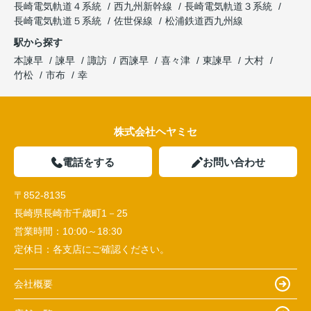
長崎電気軌道４系統
西九州新幹線
長崎電気軌道３系統
長崎電気軌道５系統
佐世保線
松浦鉄道西九州線
駅から探す
本諫早
諫早
諏訪
西諫早
喜々津
東諫早
大村
竹松
市布
幸
株式会社ヘヤミセ
電話をする
お問い合わせ
〒852-8135
長崎県長崎市千歳町1－25
営業時間：
10:00～18:30
定休日：
各支店にご確認ください。
会社概要