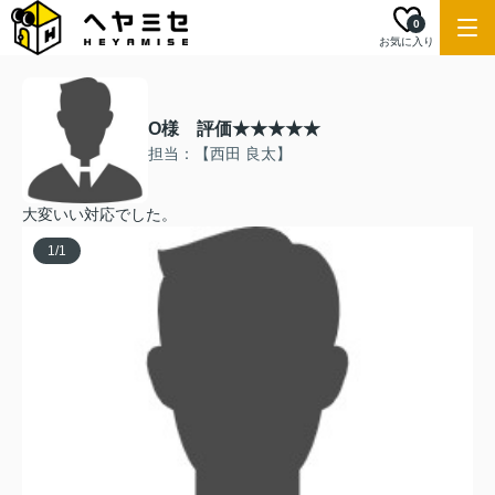
0
お気に入り
O様 評価★★★★★
担当：【西田 良太】
大変いい対応でした。
1
/
1