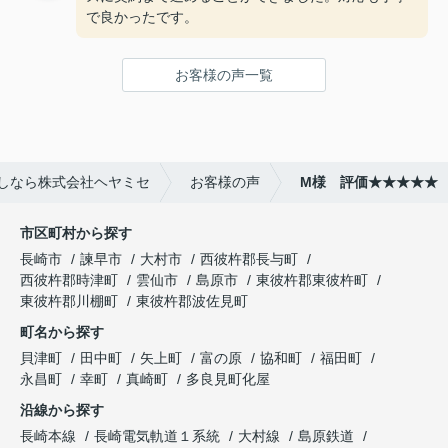
で良かったです。
お客様の声一覧
しなら株式会社ヘヤミセ
お客様の声
M様 評価★★★★★
市区町村から探す
長崎市
諫早市
大村市
西彼杵郡長与町
西彼杵郡時津町
雲仙市
島原市
東彼杵郡東彼杵町
東彼杵郡川棚町
東彼杵郡波佐見町
町名から探す
貝津町
田中町
矢上町
富の原
協和町
福田町
永昌町
幸町
真崎町
多良見町化屋
沿線から探す
長崎本線
長崎電気軌道１系統
大村線
島原鉄道