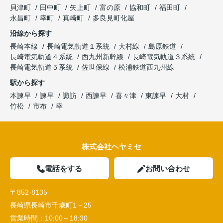
貝津町
田中町
矢上町
富の原
協和町
福田町
永昌町
幸町
真崎町
多良見町化屋
沿線から探す
長崎本線
長崎電気軌道１系統
大村線
島原鉄道
長崎電気軌道４系統
西九州新幹線
長崎電気軌道３系統
長崎電気軌道５系統
佐世保線
松浦鉄道西九州線
駅から探す
本諫早
諫早
諏訪
西諫早
喜々津
東諫早
大村
竹松
市布
幸
株式会社ヘヤミセ
電話をする
お問い合わせ
〒852-8135
長崎県長崎市千歳町1－25
営業時間：
10:00～18:30