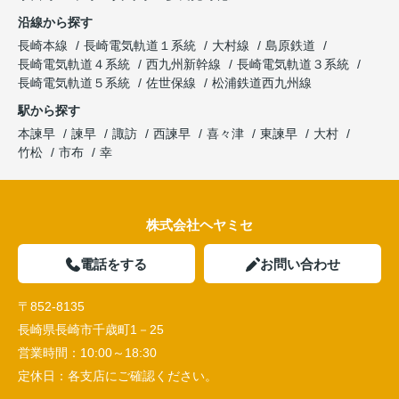
沿線から探す
長崎本線
長崎電気軌道１系統
大村線
島原鉄道
長崎電気軌道４系統
西九州新幹線
長崎電気軌道３系統
長崎電気軌道５系統
佐世保線
松浦鉄道西九州線
駅から探す
本諫早
諫早
諏訪
西諫早
喜々津
東諫早
大村
竹松
市布
幸
株式会社ヘヤミセ
電話をする
お問い合わせ
〒852-8135
長崎県長崎市千歳町1－25
営業時間：
10:00～18:30
定休日：
各支店にご確認ください。