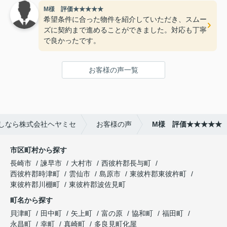
M様 評価★★★★★
希望条件に合った物件を紹介していただき、スムー
ズに契約まで進めることができました。対応も丁寧
で良かったです。
お客様の声一覧
しなら株式会社ヘヤミセ
お客様の声
M様 評価★★★★★
市区町村から探す
長崎市
諫早市
大村市
西彼杵郡長与町
西彼杵郡時津町
雲仙市
島原市
東彼杵郡東彼杵町
東彼杵郡川棚町
東彼杵郡波佐見町
町名から探す
貝津町
田中町
矢上町
富の原
協和町
福田町
永昌町
幸町
真崎町
多良見町化屋