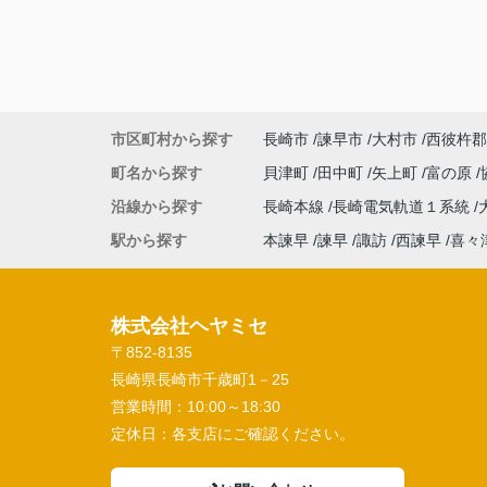
市区町村から探す
長崎市
諫早市
大村市
西彼杵郡
町名から探す
貝津町
田中町
矢上町
富の原
沿線から探す
長崎本線
長崎電気軌道１系統
駅から探す
本諫早
諫早
諏訪
西諫早
喜々
株式会社ヘヤミセ
〒852-8135
長崎県長崎市千歳町1－25
営業時間：
10:00～18:30
定休日：
各支店にご確認ください。