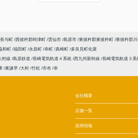
た。感謝申し上げます。
長与町
西彼杵郡時津町
雲仙市
島原市
東彼杵郡東彼杵町
東彼杵郡川
協和町
福田町
永昌町
幸町
真崎町
多良見町化屋
大村線
島原鉄道
長崎電気軌道４系統
西九州新幹線
長崎電気軌道３系
津
東諫早
大村
竹松
市布
幸
会社概要
店舗一覧
採用情報