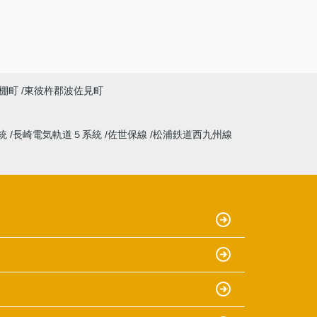
棚町
東彼杵郡波佐見町
統
長崎電気軌道５系統
佐世保線
松浦鉄道西九州線