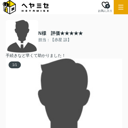
0
お気に入り
N様 評価★★★★★
担当：【赤星 諒】
手続きなど早くて助かりました！
1
/
1