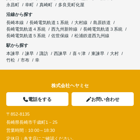
永昌町
幸町
真崎町
多良見町化屋
沿線から探す
長崎本線
長崎電気軌道１系統
大村線
島原鉄道
長崎電気軌道４系統
西九州新幹線
長崎電気軌道３系統
長崎電気軌道５系統
佐世保線
松浦鉄道西九州線
駅から探す
本諫早
諫早
諏訪
西諫早
喜々津
東諫早
大村
竹松
市布
幸
株式会社ヘヤミセ
電話をする
お問い合わせ
〒852-8135
長崎県長崎市千歳町1－25
営業時間：
10:00～18:30
定休日：
各支店にご確認ください。