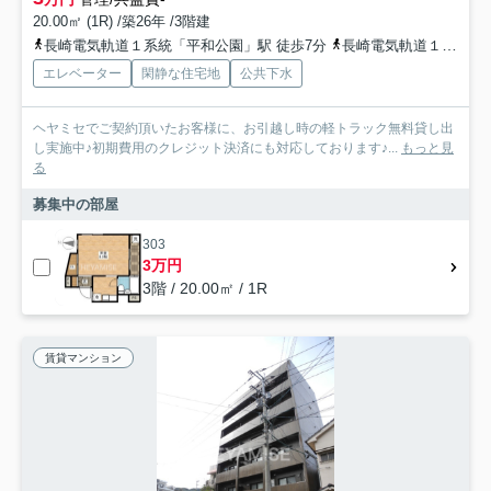
20.00㎡ (1R) /築26年 /3階建
長崎電気軌道１系統「平和公園」駅 徒歩7分
長崎電気軌道１系統「原爆資料館」駅 徒歩14分
エレベーター
閑静な住宅地
公共下水
ヘヤミセでご契約頂いたお客様に、お引越し時の軽トラック無料貸し出
し実施中♪初期費用のクレジット決済にも対応しております♪...
もっと見
る
募集中の部屋
303
3万円
3階 / 20.00㎡ / 1R
賃貸マンション