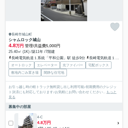
長崎市城山町
シャムロック城山
4.8
万円
管理/共益費5,000円
25.40㎡ (1K) /築11年 /7階建
長崎電気軌道１系統「平和公園」駅 徒歩9分
長崎電気軌道１系統「大橋」駅 徒歩12分
オートロック
エレベーター
光ファイバー
宅配ボックス
敷地内ごみ置き場
閑静な住宅地
お引っ越し時の軽トラック無料貸し出し利用可能♪初期費用のクレジッ
ト決済にも対応しております♪お気軽にお問い合わせください...
もっと
見る
募集中の部屋
4-C
4.8万円