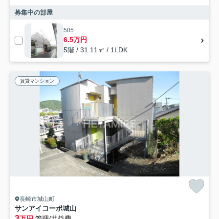
募集中の部屋
505
6.5万円
5階 / 31.11㎡ / 1LDK
賃貸マンション
長崎市城山町
サンアイコーポ城山
3
万円
管理/共益費-