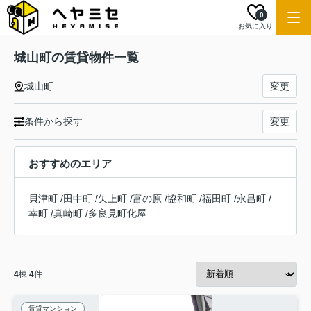
0
お気に入り
城山町の賃貸物件一覧
城山町
変更
条件から探す
変更
おすすめのエリア
貝津町
/
田中町
/
矢上町
/
富の原
/
協和町
/
福田町
/
永昌町
/
幸町
/
真崎町
/
多良見町化屋
4
棟
4
件
賃貸マンション