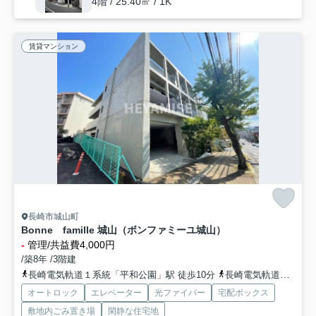
4階 / 25.40㎡ / 1K
賃貸マンション
長崎市城山町
Bonne famille 城山（ボンファミーユ城山）
-
管理/共益費4,000円
/築8年 /3階建
長崎電気軌道１系統「平和公園」駅 徒歩10分
長崎電気軌道１系統「大橋」駅 徒歩15分
オートロック
エレベーター
光ファイバー
宅配ボックス
敷地内ごみ置き場
閑静な住宅地