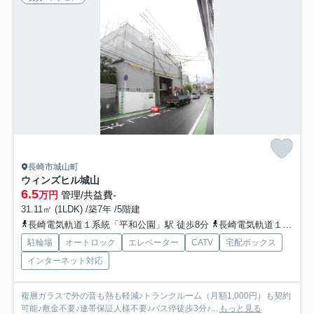
長崎市城山町
ウィンズヒル城山
6.5
万円
管理/共益費-
31.11㎡ (1LDK) /築7年 /5階建
長崎電気軌道１系統「平和公園」駅 徒歩8分
長崎電気軌道１系統「原爆資料館」駅 徒歩12分
駐輪場
オートロック
エレベーター
CATV
宅配ボックス
インターネット対応
複層ガラスで外の音も熱も軽減♪トランクルーム（月額1,000円）も契約
可能♪敷金不要♪連帯保証人様不要♪バス停徒歩3分♪...
もっと見る