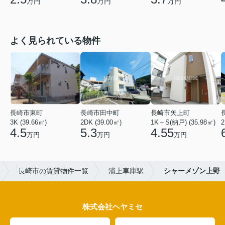
万円
万円
万円
よく見られている物件
長崎市東町
長崎市田中町
長崎市矢上町
3K (39.66㎡)
2DK (39.00㎡)
1K＋S(納戸) (35.98㎡)
2
4.5
5.3
4.55
万円
万円
万円
長崎市の賃貸物件一覧
浦上車庫駅
シャーメゾン上野
株式会社ヘヤミセ