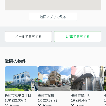
地図アプリで見る
メールで共有する
LINEで共有する
近隣の物件
長崎市江平２丁目
長崎市扇町
長崎市梁川町
1DK (22.30㎡)
1K (23.59㎡)
1R (26.44㎡)
1
2.5
3.8
3.7