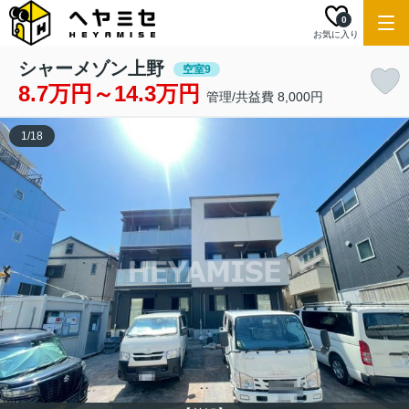
0
お気に入り
シャーメゾン上野
空室9
8.7万円～14.3万円
管理/共益費 8,000円
1
/
18