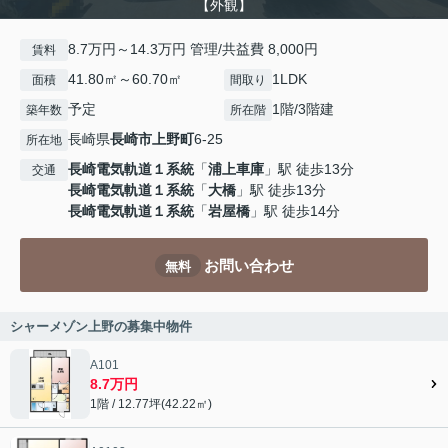
【外観】
8.7万円～14.3万円 管理/共益費 8,000円
賃料
41.80㎡～60.70㎡
1LDK
面積
間取り
予定
1階/3階建
築年数
所在階
長崎県
長崎市
上野町
6-25
所在地
長崎電気軌道１系統
「
浦上車庫
」駅 徒歩13分
交通
長崎電気軌道１系統
「
大橋
」駅 徒歩13分
長崎電気軌道１系統
「
岩屋橋
」駅 徒歩14分
お問い合わせ
無料
シャーメゾン上野の募集中物件
A101
8.7万円
1階 / 12.77坪(42.22㎡)