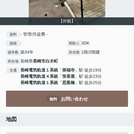
【外観】
- 管理/共益費 -
賃料
-
3DK
面積
間取り
築34年
1階/2階建
築年数
所在階
長崎県
長崎市
白木町
所在地
長崎電気軌道１系統
「
崇福寺
」駅 徒歩19分
交通
長崎電気軌道４系統
「
蛍茶屋
」駅 徒歩23分
長崎電気軌道１系統
「
思案橋
」駅 徒歩25分
お問い合わせ
無料
地図