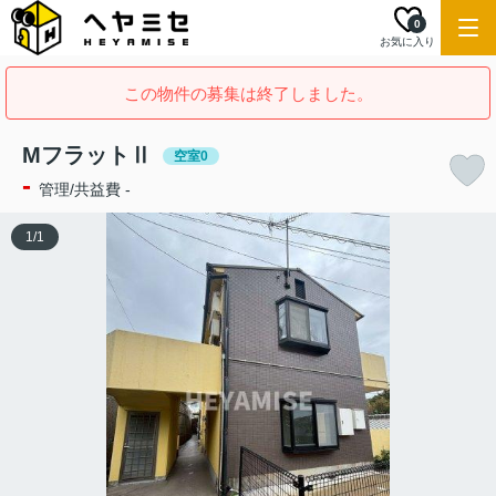
0
お気に入り
この物件の募集は終了しました。
MフラットⅡ
空室0
-
管理/共益費 -
1
/
1