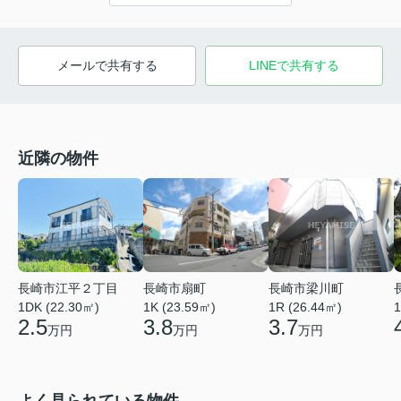
メールで共有する
LINEで共有する
近隣の物件
長崎市江平２丁目
長崎市扇町
長崎市梁川町
1DK (22.30㎡)
1K (23.59㎡)
1R (26.44㎡)
1
2.5
3.8
3.7
万円
万円
万円