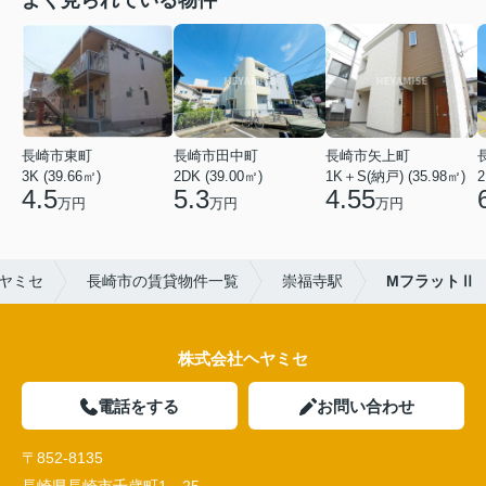
よく見られている物件
長崎市東町
長崎市田中町
長崎市矢上町
3K (39.66㎡)
2DK (39.00㎡)
1K＋S(納戸) (35.98㎡)
2
4.5
5.3
4.55
万円
万円
万円
ヤミセ
長崎市の賃貸物件一覧
崇福寺駅
MフラットⅡ
株式会社ヘヤミセ
電話をする
お問い合わせ
〒852-8135