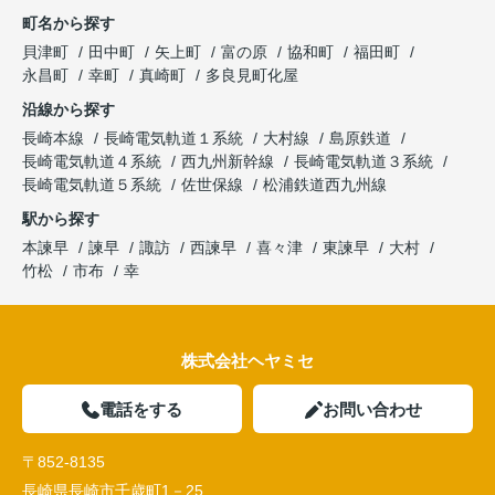
町名から探す
貝津町
田中町
矢上町
富の原
協和町
福田町
永昌町
幸町
真崎町
多良見町化屋
沿線から探す
長崎本線
長崎電気軌道１系統
大村線
島原鉄道
長崎電気軌道４系統
西九州新幹線
長崎電気軌道３系統
長崎電気軌道５系統
佐世保線
松浦鉄道西九州線
駅から探す
本諫早
諫早
諏訪
西諫早
喜々津
東諫早
大村
竹松
市布
幸
株式会社ヘヤミセ
電話をする
お問い合わせ
〒852-8135
長崎県長崎市千歳町1－25