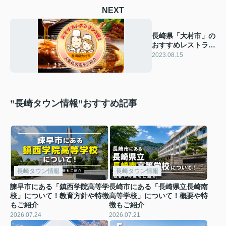
NEXT
長崎県「大村市」の
おすすめレストラン
3選！人気の名店を
2023.08.15
ご紹介
”長崎タウン情報”おすすめ記事
長崎タウン情報
長崎タウン情報
諫早市にある「鎮西学院高等学
長崎市にある「長崎県立長崎南
校」について！教育方針や特徴
高等学校」について！概要や特
もご紹介
徴もご紹介
2026.07.24
2026.07.21