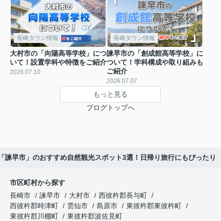
長崎タウン情報
長崎タウン情報
大村市の「向陽高等学校」につ
諫早市の「創成館高等学校」に
いて！設置学科や特徴をご紹介
ついて！学科構成や取り組みも
ご紹介
2026.07.10
2026.07.07
もっと見る
ブログトップへ
「諫早市」のおすすめ自然観光スポット3選！日帰り旅行にもぴったり
市区町村から探す
長崎市
諫早市
大村市
西彼杵郡長与町
西彼杵郡時津町
雲仙市
島原市
東彼杵郡東彼杵町
東彼杵郡川棚町
東彼杵郡波佐見町