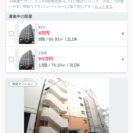
14階建てマンションの8階角部屋♪広々13.5帖のリビング・洋室二つの使
いやすい間取りです♪エレベーターも2基で安心です...
もっと見る
募集中の部屋
813
8万円
8階 / 65.93㎡ / 2LDK
1309
9.5万円
13階 / 74.10㎡ / 3LDK
賃貸マンション