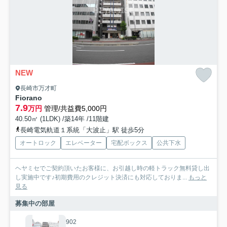
NEW
長崎市万才町
Fiorano
7.9
万円
管理/共益費5,000円
40.50㎡ (1LDK) /築14年 /11階建
長崎電気軌道１系統「大波止」駅 徒歩5分
オートロック
エレベーター
宅配ボックス
公共下水
ヘヤミセでご契約頂いたお客様に、お引越し時の軽トラック無料貸し出
し実施中です♪初期費用のクレジット決済にも対応しておりま...
もっと
見る
募集中の部屋
902