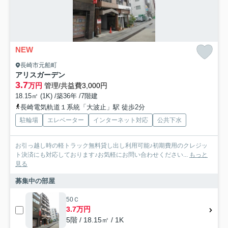
NEW
長崎市元船町
アリスガーデン
3.7
万円
管理/共益費3,000円
18.15㎡ (1K) /築36年 /7階建
長崎電気軌道１系統「大波止」駅 徒歩2分
駐輪場
エレベーター
インターネット対応
公共下水
お引っ越し時の軽トラック無料貸し出し利用可能♪初期費用のクレジッ
ト決済にも対応しております♪お気軽にお問い合わせください...
もっと
見る
募集中の部屋
50Ｃ
3.7万円
5階 / 18.15㎡ / 1K