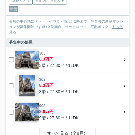
防犯カメラ
敷地内ごみ置き場
新築
長崎の中心地にペット（小型犬・猫合計2匹まで）飼育可の新築マンシ
ョンが募集開始です♪独立洗面台、オートロック、宅配ボック...
もっと
見る
募集中の部屋
305
8.3万円
3階 / 27.30㎡ / 1LDK
302
8.3万円
3階 / 27.30㎡ / 1LDK
905
8.6万円
9階 / 27.30㎡ / 1LDK
すべて見る（全8戸）