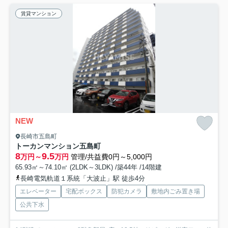
賃貸マンション
NEW
長崎市五島町
トーカンマンション五島町
8
9.5
万円～
万円
管理/共益費0円～5,000円
65.93㎡～74.10㎡ (2LDK～3LDK) /築44年 /14階建
長崎電気軌道１系統「大波止」駅 徒歩4分
エレベーター
宅配ボックス
防犯カメラ
敷地内ごみ置き場
公共下水