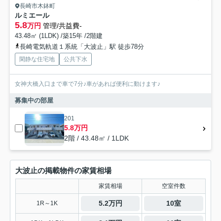
長崎市木鉢町
ルミエール
5.8
万円
管理/共益費-
43.48㎡ (1LDK) /築15年 /2階建
長崎電気軌道１系統「大波止」駅 徒歩78分
閑静な住宅地
公共下水
女神大橋入口まで車で7分♪車があれば便利に動けます♪
募集中の部屋
201
5.8万円
2階 / 43.48㎡ / 1LDK
大波止の掲載物件の家賃相場
家賃相場
空室件数
5.2万円
10室
1R～1K