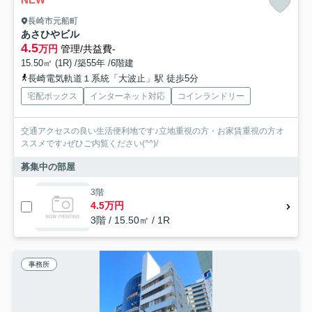
長崎市元船町
あさひやビル
4.5
万円
管理/共益費-
15.50㎡ (1R) /築55年 /6階建
長崎電気軌道１系統「大波止」駅 徒歩5分
宅配ボックス
インターネット対応
コインランドリー
交通アクセスの良い生活便利地です♪立地重視の方・お家賃重視の方オ
ススメです♪ぜひご内覧ください(^^)/
募集中の部屋
3階
4.5万円
3階 / 15.50㎡ / 1R
事務所