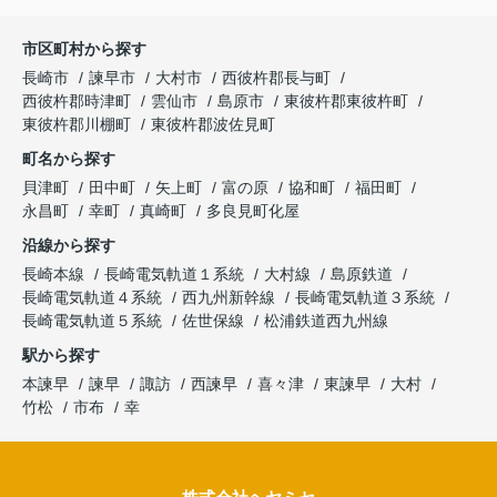
市区町村から探す
長崎市
諫早市
大村市
西彼杵郡長与町
西彼杵郡時津町
雲仙市
島原市
東彼杵郡東彼杵町
東彼杵郡川棚町
東彼杵郡波佐見町
町名から探す
貝津町
田中町
矢上町
富の原
協和町
福田町
永昌町
幸町
真崎町
多良見町化屋
沿線から探す
長崎本線
長崎電気軌道１系統
大村線
島原鉄道
長崎電気軌道４系統
西九州新幹線
長崎電気軌道３系統
長崎電気軌道５系統
佐世保線
松浦鉄道西九州線
駅から探す
本諫早
諫早
諏訪
西諫早
喜々津
東諫早
大村
竹松
市布
幸