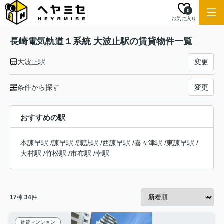
0
お気に入り
長崎電気軌道１系統 大波止駅の賃貸物件一覧
大波止駅
変更
条件から探す
変更
おすすめの駅
本諫早駅
/
諫早駅
/
諏訪駅
/
西諫早駅
/
喜々津駅
/
東諫早駅
/
大村駅
/
竹松駅
/
市布駅
/
幸駅
17
棟
34
件
賃貸マンション