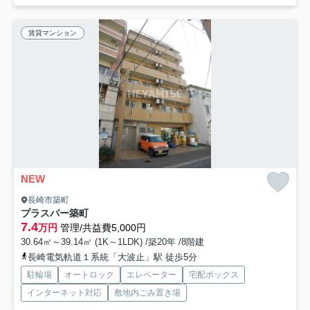
賃貸マンション
NEW
長崎市築町
プラスパー築町
7.4
万円
管理/共益費5,000円
30.64㎡～39.14㎡ (1K～1LDK) /築20年 /8階建
長崎電気軌道１系統「大波止」駅 徒歩5分
駐輪場
オートロック
エレベーター
宅配ボックス
インターネット対応
敷地内ごみ置き場