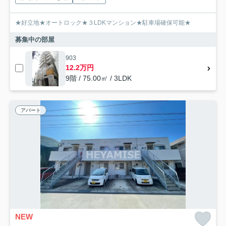
★好立地★オートロック★３LDKマンション★駐車場確保可能★
募集中の部屋
903
12.2万円
9階 / 75.00㎡ / 3LDK
アパート
NEW