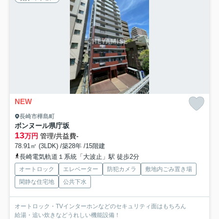
NEW
長崎市樺島町
ボンヌール県庁坂
13
万円
管理/共益費-
78.91㎡ (3LDK) /築28年 /15階建
長崎電気軌道１系統「大波止」駅 徒歩2分
オートロック
エレベーター
防犯カメラ
敷地内ごみ置き場
閑静な住宅地
公共下水
オートロック・TVインターホンなどのセキュリティ面はもちろん
給湯・追い炊きなどうれしい機能設備！