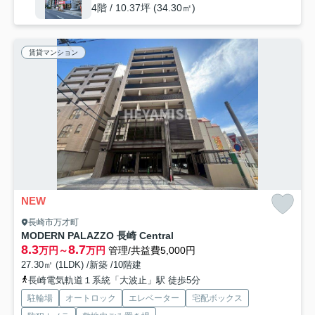
4階 / 10.37坪 (34.30㎡)
賃貸マンション
NEW
長崎市万才町
MODERN PALAZZO 長崎 Central
8.3
8.7
万円～
万円
管理/共益費5,000円
27.30㎡ (1LDK) /新築 /10階建
長崎電気軌道１系統「大波止」駅 徒歩5分
駐輪場
オートロック
エレベーター
宅配ボックス