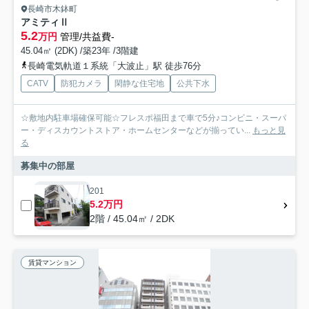
長崎市木鉢町
アミティⅡ
5.2
万円
管理/共益費-
45.04㎡ (2DK) /築23年 /3階建
長崎電気軌道１系統「大波止」駅 徒歩76分
CATV
防犯カメラ
閑静な住宅地
公共下水
☆敷地内駐車場確保可能☆フレスポ福田まで車で5分♪コンビニ・スーパ
ー・ディスカウントストア・ホームセンターなどが揃ってい...
もっと見
る
募集中の部屋
201
5.2万円
2階 / 45.04㎡ / 2DK
賃貸マンション