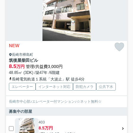
NEW
長崎市樺島町
筑後屋柴田ビル
8.5
万円
管理/共益費3,000円
48.85㎡ (3DK) /築47年 /6階建
長崎電気軌道１系統「大波止」駅 徒歩4分
エレベーター
インターネット対応
防犯カメラ
公共下水
長崎市中心部♪エレベーター付マンション♪☆ネット無料☆
募集中の部屋
403
8.5万円