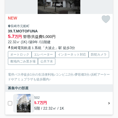
NEW
長崎市元船町
39.T.MOTOFUNA
5.7
万円
管理/共益費5,000円
22.32㎡ (1K) /築9年 /11階建
長崎電気軌道１系統「大波止」駅 徒歩3分
オートロック
エレベーター
インターネット対応
防犯カメラ
敷地内ごみ置き場
公共下水
電停バス停徒歩1分の生活便利地♪コンビニ2分♪夢彩都3分♪浜町アーケー
ドやアミュプラザも徒歩圏内♪
募集中の部屋
502
5.7万円
5階 / 22.32㎡ / 1K