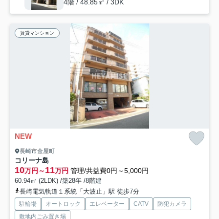
4階 / 48.85㎡ / 3DK
賃貸マンション
NEW
長崎市金屋町
コリーナ島
10
11
万円～
万円
管理/共益費0円～5,000円
60.94㎡ (2LDK) /築28年 /8階建
長崎電気軌道１系統「大波止」駅 徒歩7分
駐輪場
オートロック
エレベーター
CATV
防犯カメラ
敷地内ごみ置き場