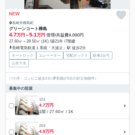
NEW
長崎市樺島町
グリーンコート樺島
4.7
5.1
万円～
万円
管理/共益費4,000円
27.60㎡～28.50㎡ (1K) /築21年 /7階建
長崎電気軌道１系統「大波止」駅 徒歩2分
オートロック
エレベーター
宅配ボックス
駐車2台可
公共下水
バス停・コンビニ徒歩2分♪夢彩都が5分の好立地物件♪
募集中の部屋
101
4.7万円
1階 / 27.60㎡ / 1K
203
4.9万円