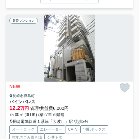
賃貸マンション
NEW
長崎市樺島町
パインパレス
12.2
万円
管理/共益費6,000円
75.00㎡ (3LDK) /築27年 /9階建
長崎電気軌道１系統「大波止」駅 徒歩2分
オートロック
エレベーター
CATV
宅配ボックス
敷地内ごみ置き場
公共下水