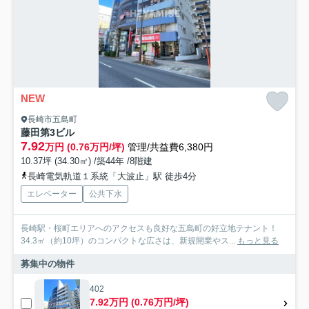
NEW
長崎市五島町
藤田第3ビル
7.92
万円 (0.76万円/坪)
管理/共益費6,380円
10.37坪 (34.30㎡) /築44年 /8階建
長崎電気軌道１系統「大波止」駅 徒歩4分
エレベーター
公共下水
長崎駅・桜町エリアへのアクセスも良好な五島町の好立地テナント！
34.3㎡（約10坪）のコンパクトな広さは、新規開業やス...
もっと見る
募集中の物件
402
7.92万円 (0.76万円/坪)