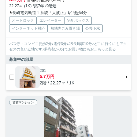
22.27㎡ (1K) /築7年 /9階建
長崎電気軌道１系統「大波止」駅 徒歩4分
オートロック
エレベーター
宅配ボックス
インターネット対応
敷地内ごみ置き場
公共下水
バス停・コンビニ徒歩2分♪電停3分♪JR長崎駅10分♪どこに行くにもアク
セスの良い立地です♪夢彩都が3分でお買い物にもお...
もっと見る
募集中の部屋
201
5.7万円
2階 / 22.27㎡ / 1K
賃貸マンション