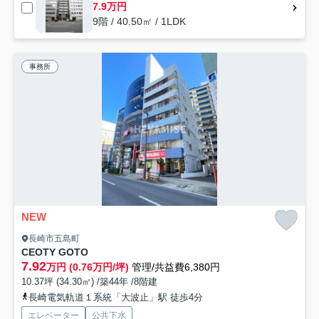
7.9万円
9階 / 40.50㎡ / 1LDK
事務所
NEW
長崎市五島町
CEOTY GOTO
7.92
万円 (0.76万円/坪)
管理/共益費6,380円
10.37坪 (34.30㎡) /築44年 /8階建
長崎電気軌道１系統「大波止」駅 徒歩4分
エレベーター
公共下水