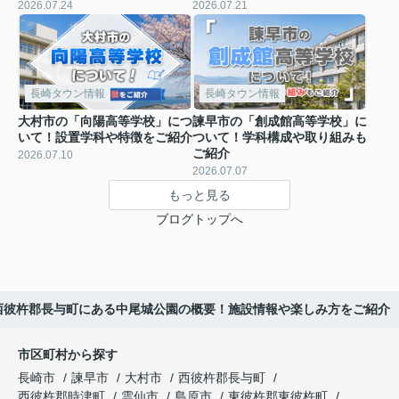
2026.07.24
2026.07.21
長崎タウン情報
長崎タウン情報
大村市の「向陽高等学校」につ
諫早市の「創成館高等学校」に
いて！設置学科や特徴をご紹介
ついて！学科構成や取り組みも
ご紹介
2026.07.10
2026.07.07
もっと見る
ブログトップへ
西彼杵郡長与町にある中尾城公園の概要！施設情報や楽しみ方をご紹介
市区町村から探す
長崎市
諫早市
大村市
西彼杵郡長与町
西彼杵郡時津町
雲仙市
島原市
東彼杵郡東彼杵町