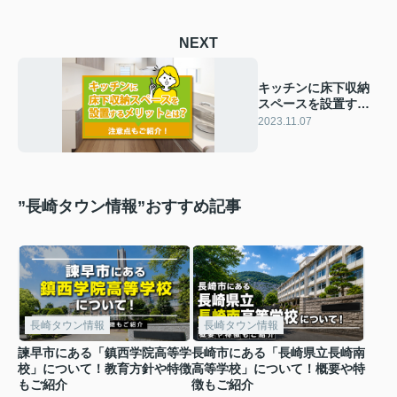
NEXT
キッチンに床下収納
スペースを設置する
メリットとは？注意
2023.11.07
点もご紹介！
”長崎タウン情報”おすすめ記事
長崎タウン情報
長崎タウン情報
諫早市にある「鎮西学院高等学
長崎市にある「長崎県立長崎南
校」について！教育方針や特徴
高等学校」について！概要や特
もご紹介
徴もご紹介