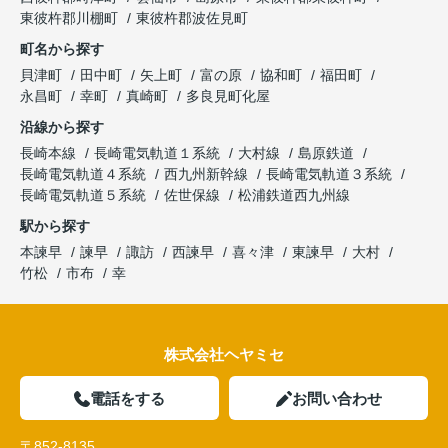
東彼杵郡川棚町
東彼杵郡波佐見町
町名から探す
貝津町
田中町
矢上町
富の原
協和町
福田町
永昌町
幸町
真崎町
多良見町化屋
沿線から探す
長崎本線
長崎電気軌道１系統
大村線
島原鉄道
長崎電気軌道４系統
西九州新幹線
長崎電気軌道３系統
長崎電気軌道５系統
佐世保線
松浦鉄道西九州線
駅から探す
本諫早
諫早
諏訪
西諫早
喜々津
東諫早
大村
竹松
市布
幸
株式会社ヘヤミセ
電話をする
お問い合わせ
〒852-8135