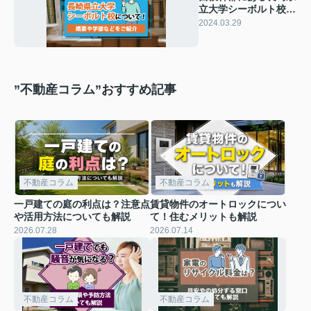
立大学シーボルト校に
ついて！概要や学部な
2024.03.29
どをご紹介
”不動産コラム”おすすめ記事
不動産コラム
不動産コラム
一戸建ての庭の利点は？注意点
賃貸物件のオートロックについ
や活用方法についても解説
て！住むメリットも解説
2026.07.28
2026.07.14
不動産コラム
不動産コラム