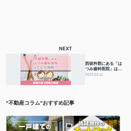
NEXT
西彼杵郡にある「は
つみ歯科医院」はど
んな病院？診療内容
2025.03.11
や特徴を解説
”不動産コラム”おすすめ記事