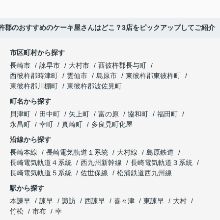
杵郡のおすすめのケーキ屋さんはどこ？3店をピックアップしてご紹介
市区町村から探す
長崎市
諫早市
大村市
西彼杵郡長与町
西彼杵郡時津町
雲仙市
島原市
東彼杵郡東彼杵町
東彼杵郡川棚町
東彼杵郡波佐見町
町名から探す
貝津町
田中町
矢上町
富の原
協和町
福田町
永昌町
幸町
真崎町
多良見町化屋
沿線から探す
長崎本線
長崎電気軌道１系統
大村線
島原鉄道
長崎電気軌道４系統
西九州新幹線
長崎電気軌道３系統
長崎電気軌道５系統
佐世保線
松浦鉄道西九州線
駅から探す
本諫早
諫早
諏訪
西諫早
喜々津
東諫早
大村
竹松
市布
幸