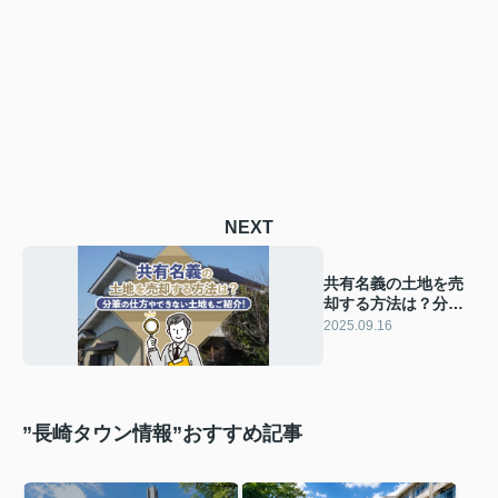
NEXT
共有名義の土地を売
却する方法は？分筆
の仕方やできない土
2025.09.16
地もご紹介！
”長崎タウン情報”おすすめ記事