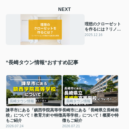
NEXT
理想のクローゼット
を作るには？リノベ
ーションの費用や注
2025.12.16
意点も解説
”長崎タウン情報”おすすめ記事
長崎タウン情報
長崎タウン情報
諫早市にある「鎮西学院高等学
長崎市にある「長崎県立長崎南
校」について！教育方針や特徴
高等学校」について！概要や特
もご紹介
徴もご紹介
2026.07.24
2026.07.21