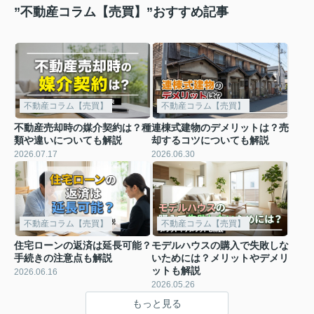
”不動産コラム【売買】”おすすめ記事
不動産コラム【売買】
不動産コラム【売買】
不動産売却時の媒介契約は？種
連棟式建物のデメリットは？売
類や違いについても解説
却するコツについても解説
2026.07.17
2026.06.30
不動産コラム【売買】
不動産コラム【売買】
住宅ローンの返済は延長可能？
モデルハウスの購入で失敗しな
手続きの注意点も解説
いためには？メリットやデメリ
ットも解説
2026.06.16
2026.05.26
もっと見る