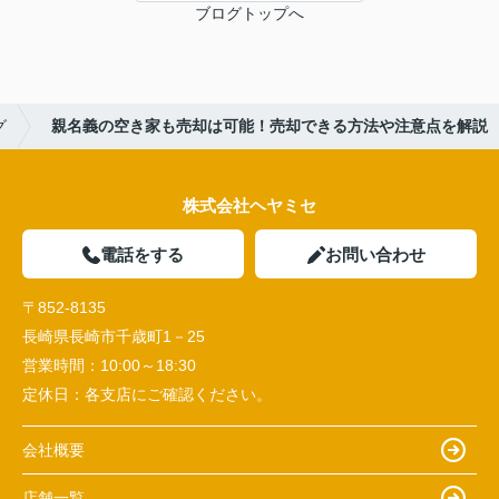
ブログトップへ
グ
親名義の空き家も売却は可能！売却できる方法や注意点を解説
株式会社ヘヤミセ
電話をする
お問い合わせ
〒852-8135
長崎県長崎市千歳町1－25
営業時間：
10:00～18:30
定休日：
各支店にご確認ください。
会社概要
店舗一覧