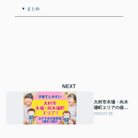
▼ まとめ
NEXT
大村市木場・向木
場町エリアの保育
園3選をご紹介！特
2024.07.26
徴も解説