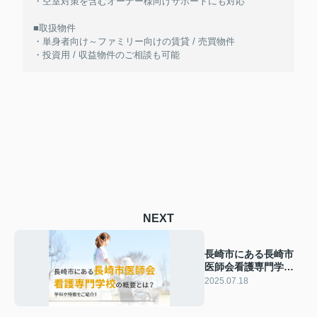
・空室対策を含むオーナー様向けサポートにも対応
■取扱物件
・単身者向け～ファミリー向けの賃貸 / 売買物件
・投資用 / 収益物件のご相談も可能
NEXT
長崎市にある長崎市
医師会看護専門学校
の概要とは？学科や
2025.07.18
特徴をご紹介！